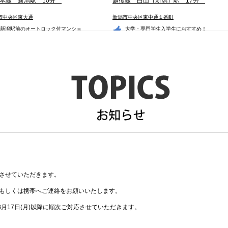
本線 新潟駅 10分
越後線 白山（新潟）駅 17分
市中央区東大通
新潟市中央区東中通１番町
新潟駅前のオートロッ
ク付マンショ
大学・専門学生入学生
におすすめ！
ン・・・
便・・・
マンショングレイス
レデス幸
.4
8.0
万円
万円
1LDK
マンション
マンション
暇とさせていただきます。
。
ルもしくは携帯へご連絡をお願いいたします。
月17日(月)以降に順次ご対応させていただきます。
後線 新潟駅 5分
越後線 上所駅 4分
市中央区天神
新潟市中央区東幸町