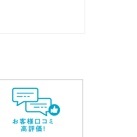
古町エリアのオートロ
ックマンショ
ン・・・
ファインシティＡ棟
5.9
万円
1LDK
アパート
越後線 新潟大学前駅 15分
新潟市西区新通西
【当社管理物件】新通
ショッピング