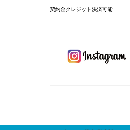
1LDK・・・
2025.07.20
契約金クレジット決済可能
◆夏季休暇のお知らせ◆
8月10日(日)から8月15日(金)まで夏季
ブランドールⅡ
8月16日(土)からは通常通り営業致します
尚、お急ぎの場合は各担当へLINE・メー
3.6
5
万円
また休暇中に頂いたお問合せについては8月
2025.04.25
1R
1K
アパート
◆ゴールデンウィーク休暇のお知らせ◆
5月3日（土）から5月7日（水）までゴー
5月8日（木）からは通常通り営業致します
尚、お急ぎの場合は各担当へLINE・メー
また休暇中に頂いたお問合せについては5
2025.01.04
1月～3月まで営業時間を延長して営業中！
ぜひご利用ください！
越後線 新潟駅 10分
越後
＜営業時間＞9：30～19：30
新潟市中央区米山
2024.12.12
新潟
◆年末年始休暇のお知らせ◆
ペット飼育可！単身者
様にオススメ！
12月27日(金)正午から1月4日(土)まで