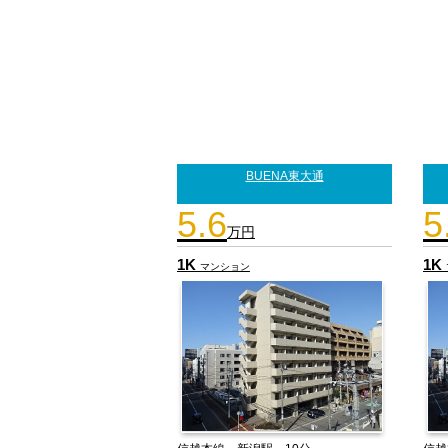
BUENA東大通
5.6
5
万円
1K
1K
マンション