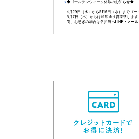
◆ゴールデンウィーク休暇のお知らせ◆
新潟駅駅近☆角部屋★
礼金不要！
4月29日（水）から5月6日（水）までゴ
5月7日（木）からは通常通り営業致します
尚、お急ぎの場合は各担当へLINE・メー
また休暇中に頂いたお問合せについては5
クレストコート公園前B
2025.11.25
5.8
7
◆年末年始休暇のお知らせ◆
万円
12月26日(金)正午から1月3日(土)まで
1LDK
1L
※12月26日(金)は12時までの営業とさせ
アパート
新年は1月4日(日)からは通常通り営業いた
お急ぎの場合は各担当へLINE・メールも
尚、休暇中に頂いたお問合せについては1月
期間中ご迷惑おかけ致しますが、何卒ご理
2025.09.29
◆臨時休業のお知らせ◆
10月20日（月）、21日(火)は社内研修
越後線 白山（新潟）駅 60分
信
皆様にはご迷惑をおかけいたしますが、よ
尚、お急ぎの場合は各担当へLINE・メー
新潟市中央区湖南
新潟
10月23日（木）からは通常通り営業致し
市民病院近く！2階角
部屋の