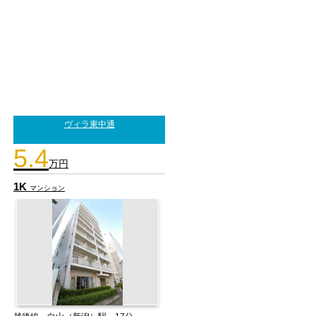
ヴィラ東中通
5.4
万円
1K
マンション