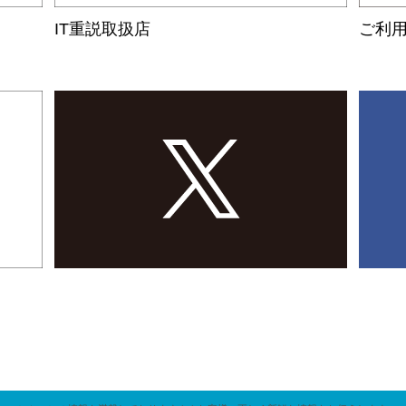
の・・・
敷・・・
IT重説取扱店
ご利
休暇とさせていただきます。
ビアン・ヴィー・ミサキ
ビアン・ヴィー・ミサキ
。
ルもしくは携帯へご連絡をお願いいたします。
.1
4.9
万円
万円
16日(土)以降に順次ご対応させていただきます。
1K
マンション
マンション
ルデンウィーク休暇とさせていただきます。
。
ルもしくは携帯電話へご連絡をお願いいたします。
月8日（木）以降に順次ご対応させていただきます。
線 関屋（新潟）駅 29分
越後線 関屋（新潟）駅 29分
市中央区美咲町
新潟市中央区美咲町
インターネット無料付
き！オートロ
インターネット無料付
き！オートロ
ッ・・・
ッ・・・
年末年始休暇とさせていただきます。