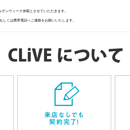
新潟駅徒歩圏内！Wi
-fi使い放題・・・
オール電化のオートロ
ック付マンショ
ールデンウィーク休暇とさせていただきます。
ン！
。
ルもしくは携帯電話へご連絡をお願いいたします。
月7日（木）以降に順次ご対応させていただきます。
パークソレイユ弐番館
グランコート石宮
.5
5.8
万円
万円
年末年始休暇とさせていただきます。
DK
1K
て頂きます。
マンション
マンション
します。
しくは携帯へご連絡をお願いいたします。
4日(日)以降に順次対応させていただきます。
解のほど宜しくお願い申し上げます。
の為、臨時休業とさせていただきます。
越本線 新潟駅 6分
信越本線 新潟駅 2分
ろしくお願いいたします。
ルもしくは携帯へご連絡をお願いいたします。
市中央区米山
新潟市中央区弁天
ます。
インターネット無料付
き！駅近希望
新潟駅徒歩2分の好立
地！駐輪場も