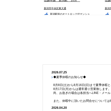
信越本線 新潟駅 10分
信越
新潟市中央区東大通
新潟
新潟駅前のオートロッ
ク付マンショ
ン・・・
レガーロけやき通り
7.9
4
万円
1LDK
1K
マンション
2026.07.25
◆夏季休暇のお知らせ◆
8月8日(土)から8月16日(日)まで夏季休
8月17日(月)からは通常通り営業致します
尚、お急ぎの場合は各担当へLINE・メー
また、休暇中に頂いたお問合せについては8
信越本線 新潟駅 9分
越
2026.04.20
新潟市中央区笹口
新潟