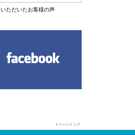
セ・・・
用いただいたお客様の声
パークソレイユ弐番館
7.3
万円
1LDK
マンション
信越本線 新潟駅 6分
新潟市中央区米山
インターネット無料付
き！駅近希望
ページトップ
の・・・