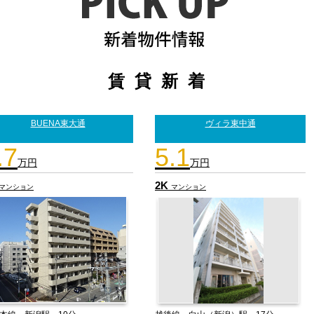
賃 貸 新 着
BUENA東大通
ヴィラ東中通
.7
5.1
万円
万円
2K
マンション
マンション