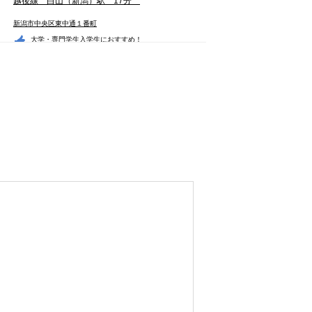
越後線 白山（新潟）駅 17分
新潟市中央区東中通１番町
大学・専門学生入学生
におすすめ！
便・・・
スカイオン本町
7.2
万円
1LDK
マンション
新潟交通 東堀通五番町 (バス停徒
歩：2分 )
新潟市中央区本町通５番町