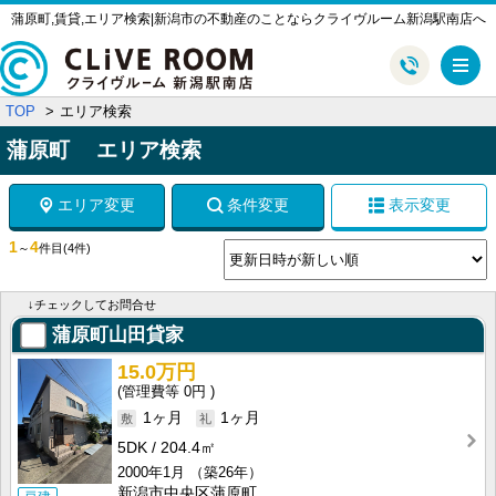
蒲原町,賃貸,エリア検索|新潟市の不動産のことならクライヴルーム新潟駅南店へ
メ
TOP
エリア検索
蒲原町 エリア検索
エリア変更
条件変更
表示変更
1
4
～
件目
(4件)
↓チェックしてお問合せ
蒲原町山田貸家
15.0万円
0円
1ヶ月
1ヶ月
5DK
204.4㎡
2000年1月
（築26年）
新潟市中央区蒲原町