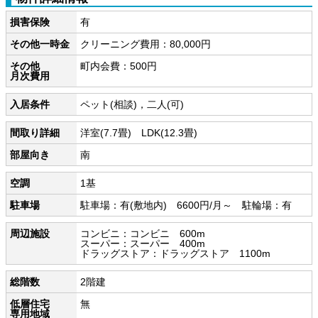
損害保険
有
その他一時金
クリーニング費用：80,000円
その他
町内会費：500円
月次費用
入居条件
ペット(相談)，二人(可)
間取り詳細
洋室(7.7畳) LDK(12.3畳)
部屋向き
南
空調
1基
駐車場
駐車場：有(敷地内) 6600円/月～ 駐輪場：有
周辺施設
コンビニ：コンビニ 600m
スーパー：スーパー 400m
ドラッグストア：ドラッグストア 1100m
総階数
2階建
低層住宅
無
専用地域