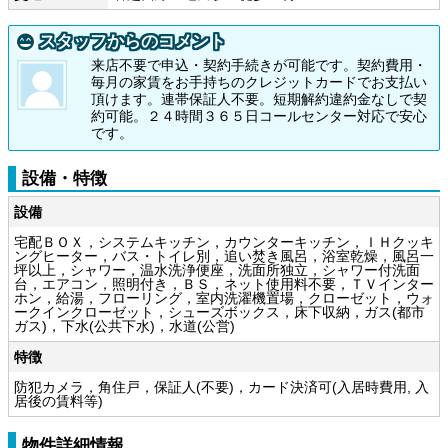
スタッフからのコメント
来店不要で申込・契約手続きが可能です。契約費用・
毎月の家賃をお手持ちのクレジットカードでお支払い
頂けます。連帯保証人不要。短期解約違約金なしで契
約可能。２４時間３６５日コールセンター対応で安心
です。
設備・特徴
設備
宅配ＢＯＸ，システムキッチン，カウンターキッチン，ＩＨクッキ
ングヒーター，バス・トイレ別，追い焚き風呂，浴室乾燥，風呂一
坪以上，シャワー，温水洗浄便座，洗面所独立，シャワー付洗面
台，エアコン，照明付き，ＢＳ，ネット使用料不要，ＴＶインター
ホン，給湯，フローリング，室内洗濯機置場，クローゼット，ウォ
ークインクローゼット，シューズボックス，床下収納，ガス(都市
ガス)，下水(公共下水)，水道(公営)
特徴
防犯カメラ，角住戸，保証人(不要)，カード決済可(入居時費用, 入
居後の賃料等)
物件詳細情報