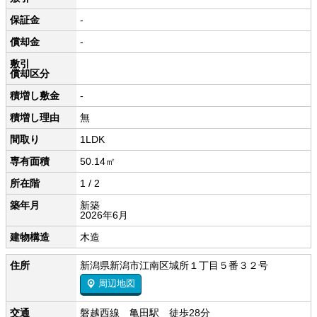
保証金
-
償却金
-
敷引
償却区分
積増し敷金
-
積増し理由
無
間取り
1LDK
専有面積
50.14㎡
所在階
1 / 2
築年月
新築
2026年6月
建物構造
木造
住所
新潟県新潟市江南区城所１丁目５番３２号
周辺地図
交通
磐越西線 亀田駅 徒歩28分