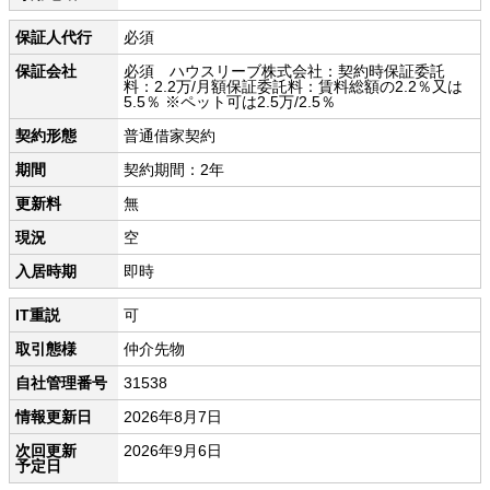
保証人代行
必須
保証会社
必須 ハウスリーブ株式会社：契約時保証委託
料：2.2万/月額保証委託料：賃料総額の2.2％又は
5.5％ ※ペット可は2.5万/2.5％
契約形態
普通借家契約
期間
契約期間：2年
更新料
無
現況
空
入居時期
即時
IT重説
可
取引態様
仲介先物
自社管理番号
31538
情報更新日
2026年8月7日
次回更新
2026年9月6日
予定日