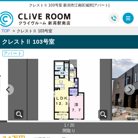
クレストⅡ 103号室 新潟市江南区城所[アパート]
メ
TOP
クレストⅡ 103号室
クレストⅡ
103号室
アパート
1 / 20
間取り