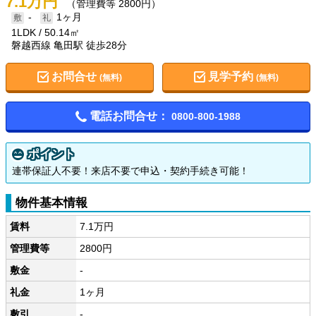
7.1万円
（管理費等 2800円）
-
1ヶ月
1LDK
50.14㎡
磐越西線 亀田駅 徒歩28分
お問合せ
見学予約
(無料)
(無料)
電話お問合せ：
0800-800-1988
ポイント
連帯保証人不要！来店不要で申込・契約手続き可能！
物件基本情報
賃料
7.1万円
管理費等
2800円
敷金
-
礼金
1ヶ月
敷引
-