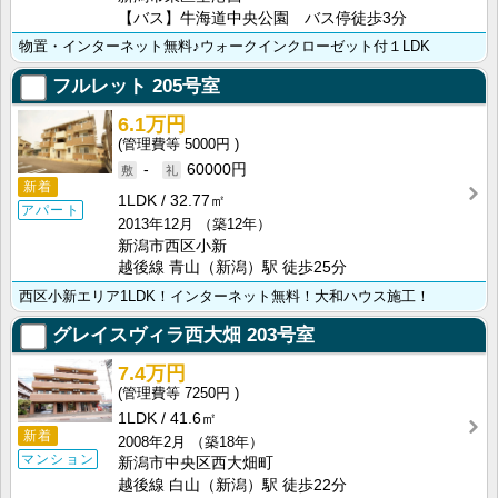
【バス】牛海道中央公園 バス停徒歩3分
物置・インターネット無料♪ウォークインクローゼット付１LDK
フルレット
205号室
6.1万円
5000円
-
60000円
新着
1LDK
32.77㎡
アパート
2013年12月
（築12年）
新潟市西区小新
越後線 青山（新潟）駅 徒歩25分
西区小新エリア1LDK！インターネット無料！大和ハウス施工！
グレイスヴィラ西大畑
203号室
7.4万円
7250円
1LDK
41.6㎡
新着
2008年2月
（築18年）
マンション
新潟市中央区西大畑町
越後線 白山（新潟）駅 徒歩22分