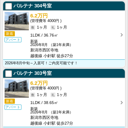
パルテナ
304号室
6.2万円
4000円
1ヶ月
1ヶ月
新着
1LDK
36.76㎡
アパート
新築
2026年8月
（築1年未満）
新潟市西区寺地
越後線 小針駅 徒歩27分
2026年8月中旬～入居可！ご内見可能です！
パルテナ
303号室
6.2万円
4000円
1ヶ月
1ヶ月
新着
1LDK
38.65㎡
アパート
新築
2026年8月
（築1年未満）
新潟市西区寺地
越後線 小針駅 徒歩27分