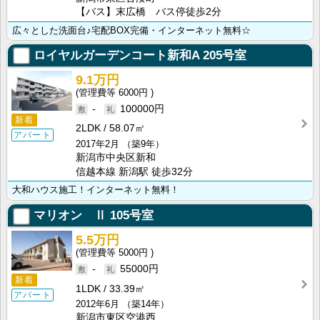
【バス】末広橋 バス停徒歩2分
広々とした洗面台♪宅配BOX完備・インターネット無料☆
ロイヤルガーデンコート新和A
205号室
9.1万円
6000円
-
100000円
新着
2LDK
58.07㎡
アパート
2017年2月
（築9年）
新潟市中央区新和
信越本線 新潟駅 徒歩32分
大和ハウス施工！インターネット無料！
マリオン Ⅱ
105号室
5.5万円
5000円
-
55000円
新着
1LDK
33.39㎡
アパート
2012年6月
（築14年）
新潟市東区空港西