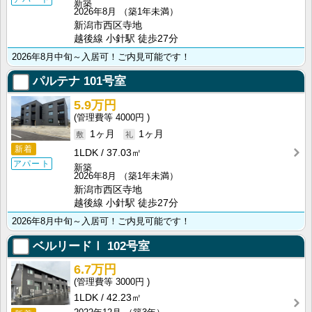
新築
2026年8月
（築1年未満）
新潟市西区寺地
越後線 小針駅 徒歩27分
2026年8月中旬～入居可！ご内見可能です！
パルテナ
101号室
5.9万円
4000円
1ヶ月
1ヶ月
新着
1LDK
37.03㎡
アパート
新築
2026年8月
（築1年未満）
新潟市西区寺地
越後線 小針駅 徒歩27分
2026年8月中旬～入居可！ご内見可能です！
ベルリードⅠ
102号室
6.7万円
3000円
1LDK
42.23㎡