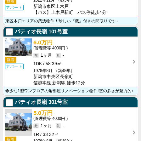
2022年12月
（築3年）
新着
新潟市東区上木戸
アパート
【バス】上木戸新町 バス停徒歩4分
東区木戸エリアの築浅物件！珍しい『蔵』付きの間取りです♪
パティオ長嶺
101号室
6.0万円
4000円
1ヶ月
-
新着
1DK
58.39㎡
アパート
1978年8月
（築48年）
新潟市中央区長嶺町
信越本線 新潟駅 徒歩12分
希少な1階ワンフロアの角部屋リノベーション物件!窓の多さが魅力的♪
パティオ長嶺
301号室
5.0万円
4000円
1ヶ月
-
1R
33.32㎡
新着