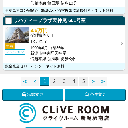
信越本線 亀田駅 徒歩10分
全室エアコン完備☆宅配BOX・浴室換気乾燥機付き・ネット無料
リバティープラザ天神尾
601号室
3.5万円
0円
1K
21㎡
新着
1990年6月
（築36年）
マンション
新潟市中央区天神尾
信越本線 新潟駅 徒歩8分
敷金礼金ゼロ！インターネット無料！
≪
<
1
2
3
4
5
>
≫
沿線変更
条件変更