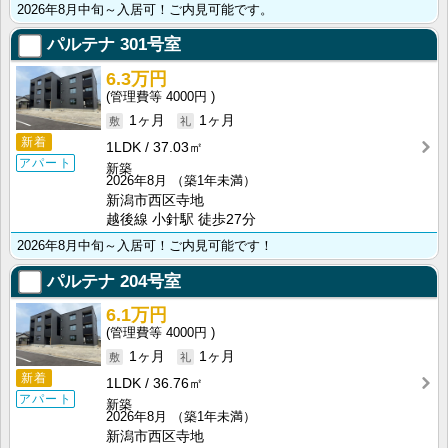
2026年8月中旬～入居可！ご内見可能です。
パルテナ
301号室
6.3万円
4000円
1ヶ月
1ヶ月
新着
1LDK
37.03㎡
アパート
新築
2026年8月
（築1年未満）
新潟市西区寺地
越後線 小針駅 徒歩27分
2026年8月中旬～入居可！ご内見可能です！
パルテナ
204号室
6.1万円
4000円
1ヶ月
1ヶ月
新着
1LDK
36.76㎡
アパート
新築
2026年8月
（築1年未満）
新潟市西区寺地