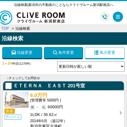
沿線検索|新潟市の不動産のことならクライヴルーム新潟駅南店へ
メ
TOP
沿線検索
沿線検索
沿線変更
条件変更
表示変更
1
24
～
件目
(1170件)
↓チェックしてお問合せ
ＥＴＥＲＮＡ ＥＡＳＴ
201号室
6.0万円
5000円
-
60000円
新着
1LDK
36.62㎡
アパート
2014年6月
（築12年）
新潟市東区古湊町