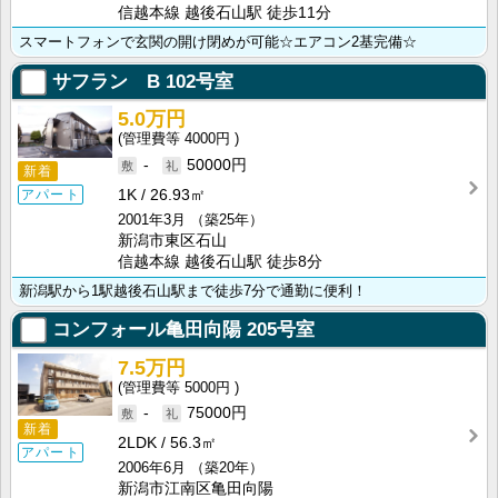
信越本線 越後石山駅 徒歩11分
スマートフォンで玄関の開け閉めが可能☆エアコン2基完備☆
サフラン B
102号室
5.0万円
4000円
-
50000円
新着
1K
26.93㎡
アパート
2001年3月
（築25年）
新潟市東区石山
信越本線 越後石山駅 徒歩8分
新潟駅から1駅越後石山駅まで徒歩7分で通勤に便利！
コンフォール亀田向陽
205号室
7.5万円
5000円
-
75000円
新着
2LDK
56.3㎡
アパート
2006年6月
（築20年）
新潟市江南区亀田向陽