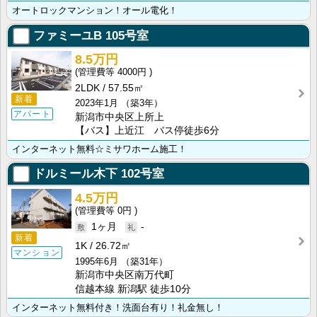
オートロックマンション！オール電化！
ファミーユB
105号室
8.5万円
4000円
2LDK
57.55㎡
新着
2023年1月
（築3年）
アパート
新潟市中央区上所上
【バス】上近江 バス停徒歩6分
インターネット無料☆ミサワホーム施工！
ドルミール木下
102号室
4.5万円
0円
1ヶ月
-
新着
1K
26.72㎡
マンション
1995年6月
（築31年）
新潟市中央区南万代町
信越本線 新潟駅 徒歩10分
インターネット無料付き！洗面台有り！礼金無し！