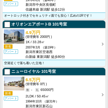
1978年8月
（築48年）
アパート
新潟市中央区長嶺町
信越本線 新潟駅 徒歩12分
オートロック付きでセキュリティ面でも安心！広めの1Rです！
オリオンエアポートB
101号室
4.9万円
2000円
1K
33.28㎡
新着
2007年3月
（築19年）
アパート
新潟市東区空港西
白新線 東新潟駅 徒歩80分
空港近くで落ち着いた立地！
ニューロイヤル
101号室
6.5万円
0円
-
65000円
新着
2LDK
50.45㎡
アパート
1994年10月
（築31年）
新潟市東区新石山