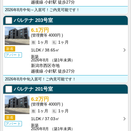
越後線 小針駅 徒歩27分
2026年8月中旬～入居可！ご内見可能です！
パルテナ
203号室
6.1万円
4000円
1ヶ月
1ヶ月
新着
1LDK
38.65㎡
アパート
新築
2026年8月
（築1年未満）
新潟市西区寺地
越後線 小針駅 徒歩27分
2026年8月中旬入居可！ご内見可能です！
パルテナ
201号室
6.2万円
4000円
1ヶ月
1ヶ月
新着
1LDK
37.03㎡
アパート
新築
2026年8月
（築1年未満）