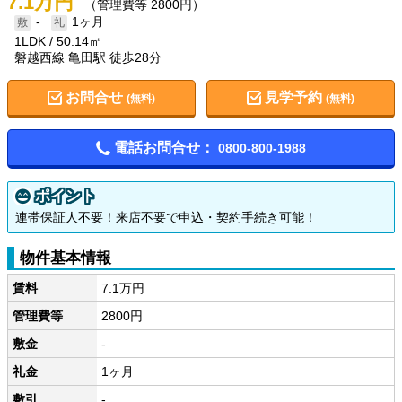
7.1万円
（管理費等 2800円）
-
1ヶ月
1LDK
50.14㎡
磐越西線 亀田駅 徒歩28分
お問合せ
見学予約
(無料)
(無料)
電話お問合せ：
0800-800-1988
ポイント
連帯保証人不要！来店不要で申込・契約手続き可能！
物件基本情報
賃料
7.1万円
管理費等
2800円
敷金
-
礼金
1ヶ月
敷引
-