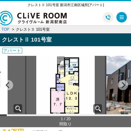
クレストⅡ 101号室 新潟市江南区城所[アパート]
メ
TOP
クレストⅡ 101号室
クレストⅡ
101号室
アパート
1 / 20
間取り