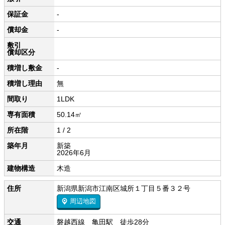
保証金
-
償却金
-
敷引
償却区分
積増し敷金
-
積増し理由
無
間取り
1LDK
専有面積
50.14㎡
所在階
1 / 2
築年月
新築
2026年6月
建物構造
木造
住所
新潟県新潟市江南区城所１丁目５番３２号
周辺地図
交通
磐越西線 亀田駅 徒歩28分