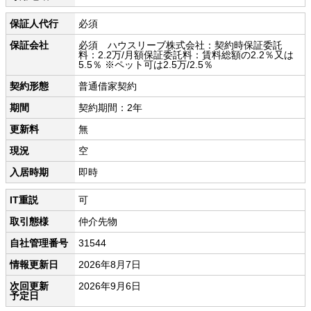
保証人代行
必須
保証会社
必須 ハウスリーブ株式会社：契約時保証委託
料：2.2万/月額保証委託料：賃料総額の2.2％又は
5.5％ ※ペット可は2.5万/2.5％
契約形態
普通借家契約
期間
契約期間：2年
更新料
無
現況
空
入居時期
即時
IT重説
可
取引態様
仲介先物
自社管理番号
31544
情報更新日
2026年8月7日
次回更新
2026年9月6日
予定日