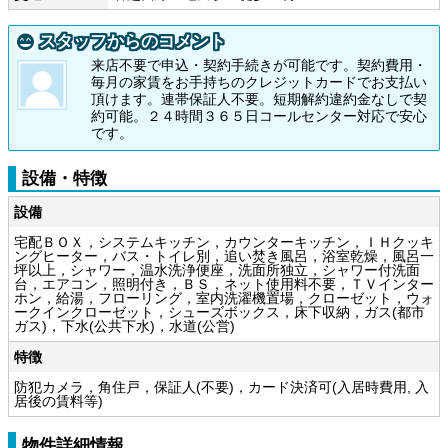
スタッフからのコメント
来店不要で申込・契約手続きが可能です。契約費用・
毎月の家賃をお手持ちのクレジットカードでお支払い
頂けます。連帯保証人不要。短期解約違約金なしで契
約可能。２４時間３６５日コールセンター対応で安心
です。
設備・特徴
設備
宅配ＢＯＸ，システムキッチン，カウンターキッチン，ＩＨクッキ
ングヒーター，バス・トイレ別，追い焚き風呂，浴室乾燥，風呂一
坪以上，シャワー，温水洗浄便座，洗面所独立，シャワー付洗面
台，エアコン，照明付き，ＢＳ，ネット使用料不要，ＴＶインター
ホン，給湯，フローリング，室内洗濯機置場，クローゼット，ウォ
ークインクローゼット，シューズボックス，床下収納，ガス(都市
ガス)，下水(公共下水)，水道(公営)
特徴
防犯カメラ，角住戸，保証人(不要)，カード決済可(入居時費用, 入
居後の賃料等)
物件詳細情報