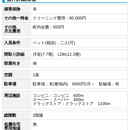
損害保険
有
その他一時金
クリーニング費用：80,000円
その他
町内会費：500円
月次費用
入居条件
ペット(相談)，二人(可)
間取り詳細
洋室(7.7畳) LDK(12.3畳)
部屋向き
南
空調
1基
駐車場
駐車場：有(敷地内) 6600円/月～ 駐輪場：有
周辺施設
コンビニ：コンビニ 600m
スーパー：スーパー 400m
ドラッグストア：ドラッグストア 1100m
総階数
2階建
低層住宅
無
専用地域