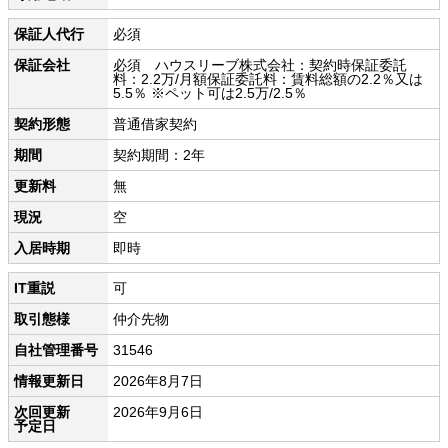
保証人代行
必須
保証会社
必須 ハウスリーブ株式会社：契約時保証委託
料：2.2万/月額保証委託料：賃料総額の2.2％又は
5.5％ ※ペット可は2.5万/2.5％
契約形態
普通借家契約
期間
契約期間：2年
更新料
無
現況
空
入居時期
即時
IT重説
可
取引態様
仲介先物
自社管理番号
31546
情報更新日
2026年8月7日
次回更新
2026年9月6日
予定日