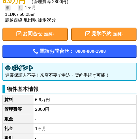
6.9万円
（管理費等 2800円）
-
1ヶ月
1LDK
50.05㎡
磐越西線 亀田駅 徒歩28分
お問合せ
見学予約
(無料)
(無料)
電話お問合せ：
0800-800-1988
ポイント
連帯保証人不要！来店不要で申込・契約手続き可能！
物件基本情報
賃料
6.9万円
管理費等
2800円
敷金
-
礼金
1ヶ月
敷引
-