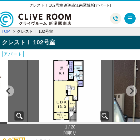
クレストⅠ 102号室 新潟市江南区城所[アパート]
メ
TOP
クレストⅠ 102号室
クレストⅠ
102号室
アパート
1 / 20
間取り