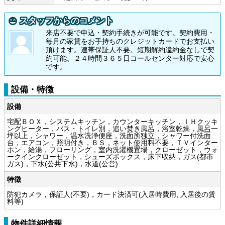
スタッフからのコメント
来店不要で申込・契約手続きが可能です。契約費用・
毎月の家賃をお手持ちのクレジットカードでお支払い
頂けます。連帯保証人不要。短期解約違約金なしで契
約可能。２４時間３６５日コールセンター対応で安心
です。
設備・特徴
設備
宅配ＢＯＸ，システムキッチン，カウンターキッチン，ＩＨクッキ
ングヒーター，バス・トイレ別，追い焚き風呂，浴室乾燥，風呂一
坪以上，シャワー，温水洗浄便座，洗面所独立，シャワー付洗面
台，エアコン，照明付き，ＢＳ，ネット使用料不要，ＴＶインター
ホン，給湯，フローリング，室内洗濯機置場，クローゼット，ウォ
ークインクローゼット，シューズボックス，床下収納，ガス(都市
ガス)，下水(公共下水)，水道(公営)
特徴
防犯カメラ，保証人(不要)，カード決済可(入居時費用, 入居後の賃
料等)
物件詳細情報