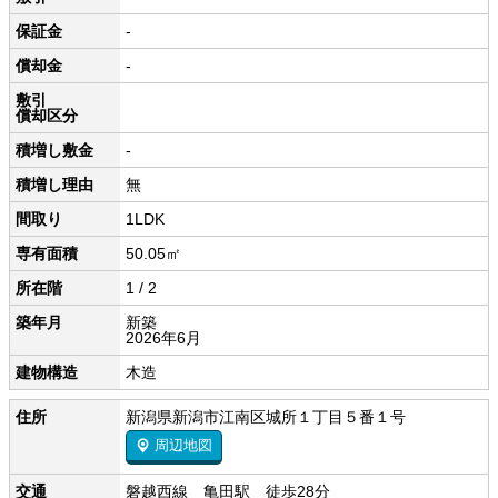
保証金
-
償却金
-
敷引
償却区分
積増し敷金
-
積増し理由
無
間取り
1LDK
専有面積
50.05㎡
所在階
1 / 2
築年月
新築
2026年6月
建物構造
木造
住所
新潟県新潟市江南区城所１丁目５番１号
周辺地図
交通
磐越西線 亀田駅 徒歩28分