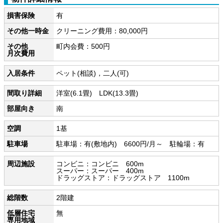
損害保険
有
その他一時金
クリーニング費用：80,000円
その他
町内会費：500円
月次費用
入居条件
ペット(相談)，二人(可)
間取り詳細
洋室(6.1畳) LDK(13.3畳)
部屋向き
南
空調
1基
駐車場
駐車場：有(敷地内) 6600円/月～ 駐輪場：有
周辺施設
コンビニ：コンビニ 600m
スーパー：スーパー 400m
ドラッグストア：ドラッグストア 1100m
総階数
2階建
低層住宅
無
専用地域