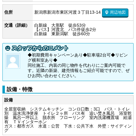
新潟県新潟市東区河渡３丁目13-14
住所
周辺地図
交通（詳細）
白新線 大形駅 徒歩53分
【バス】河渡北 バス停徒歩2分
白新線 東新潟駅 徒歩60分
スタッフからのコメント
◆初期費用キャンペーンあり◆駐車場2台可◆リビン
グ横和室あり◆
同社施工、内装の同じ物件を代わりにご案内可能で
す。近隣の新築、建売情報もご紹介可能ですので、ぜ
ひお問い合わせください。
設備・特徴
設備
全居室収納 システムキッチン コンロ口数：3口 バス・トイレ
別 温水洗浄便座 トイレ２ヶ所 バス有 追い焚き風呂 浴室乾
燥 風呂一坪以上 脱衣所 フローリング 室内洗濯機置場 給湯
有 ＴＶインターホン
ガス：都市ガス 水道：公営 下水：公共下水 外壁：サイディン
グ