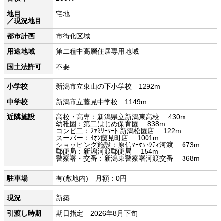
地目
宅地
／現況地目
都市計画
市街化区域
用途地域
第二種中高層住居専用地域
国土法許可
不要
小学校
新潟市立東山の下小学校 1292m
中学校
新潟市立藤見中学校 1149m
近隣施設
高校・高専：新潟県立新潟東高校 430m
幼稚園：第二はじめ保育園 838m
コンビ二：ﾌｧﾐﾘｰﾏｰﾄ 新潟松園店 122m
スーパー：ｲｵﾝ藤見町店 1001m
ショッピング施設：原信ﾏｰｹｯﾄｼﾃｨ河渡 673m
郵便局：新潟河渡郵便局 154m
警察署・交番：新潟東警察署河渡交番 368m
駐車場
有(敷地内) 月額：0円
現況
新築
引渡し時期
期日指定 2026年8月下旬