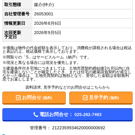
取引態様
媒介(仲介)
自社管理番号
26053001
情報更新日
2026年8月6日
次回更新
2026年9月5日
予定日
※価格は物件の代金総額を表示しており、消費税が課税される場合は税込
と表記の上、税込価格で表示しております。
※間取りの「S」はサービスルーム（納戸）です。
※現況と異なる場合には現況を優先します。
※建築条件付き宅地につきましては、土地売買契約締結後3カ月以内に住
宅を建築しないことが確定したとき、または住宅の建築請負契約が成立し
なかった場合は、 土地売買契約は無効となり、受領した金額は全額無利
息でお返しします。
資料請求, 見学予約などのお問合せはこちらから
お問合せ
見学予約
(無料)
(無料)
電話お問合せ：
025-282-7483
管理番号：
2122359934620000000692