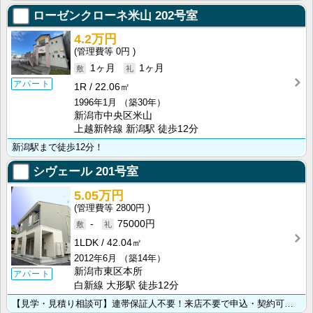
ローゼンクローネ米山
202号室
4.2万円
0円
1ヶ月
1ヶ月
アパート
1R
22.06㎡
1996年1月
（築30年）
新潟市中央区米山
上越新幹線 新潟駅 徒歩12分
新潟駅まで徒歩12分！
シヴェール
201号室
5.05万円
2800円
-
75000円
1LDK
42.04㎡
2012年6月
（築14年）
新潟市東区本所
アパート
白新線 大形駅 徒歩12分
【見学・見積り相談可】連帯保証人不要！来店不要で申込・契約可能！