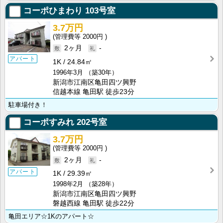
コーポひまわり
103号室
3.7万円
2000円
2ヶ月
-
アパート
1K
24.84㎡
1996年3月
（築30年）
新潟市江南区亀田四ツ興野
信越本線 亀田駅 徒歩23分
駐車場付き！
コーポすみれ
202号室
3.7万円
2000円
2ヶ月
-
アパート
1K
29.39㎡
1998年2月
（築28年）
新潟市江南区亀田四ツ興野
磐越西線 亀田駅 徒歩22分
亀田エリア☆1Kのアパート☆