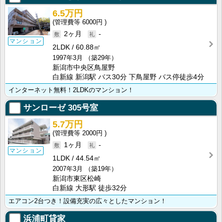
6.5万円
6000円
2ヶ月
-
マンション
2LDK
60.88㎡
1997年3月
（築29年）
新潟市中央区鳥屋野
白新線 新潟駅 バス30分 下鳥屋野 バス停徒歩4分
インターネット無料！2LDKのマンション！
サンローゼ
305号室
5.7万円
2000円
1ヶ月
-
マンション
1LDK
44.54㎡
2007年3月
（築19年）
新潟市東区松崎
白新線 大形駅 徒歩32分
エアコン2台つき！設備充実の広々としたマンション！
浜浦町貸家