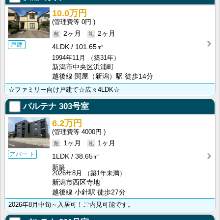
10.0万円
0円
2ヶ月
2ヶ月
戸建
4LDK
101.65㎡
1994年11月
（築31年）
新潟市中央区浜浦町
越後線 関屋（新潟）駅 徒歩14分
☆ファミリー向け戸建て☆広々4LDK☆
パルテナ
303号室
6.2万円
4000円
1ヶ月
1ヶ月
アパート
1LDK
38.65㎡
新築
2026年8月
（築1年未満）
新潟市西区寺地
越後線 小針駅 徒歩27分
2026年8月中旬～入居可！ご内見可能です。