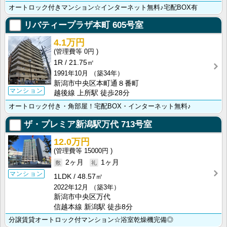
オートロック付きマンション☆インターネット無料♪宅配BOX有
リバティープラザ本町
605号室
4.1万円
0円
1R
21.75㎡
1991年10月
（築34年）
新潟市中央区本町通８番町
マンション
越後線 上所駅 徒歩28分
オートロック付き・角部屋！宅配BOX・インターネット無料♪
ザ・プレミア新潟駅万代
713号室
12.0万円
15000円
2ヶ月
1ヶ月
マンション
1LDK
48.57㎡
2022年12月
（築3年）
新潟市中央区万代
信越本線 新潟駅 徒歩8分
分譲賃貸オートロック付マンション☆浴室乾燥機完備◎