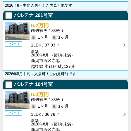
2026年8月中旬入居可！ご内見可能です！
パルテナ
201号室
6.2万円
4000円
1ヶ月
1ヶ月
アパート
1LDK
37.03㎡
新築
2026年8月
（築1年未満）
新潟市西区寺地
越後線 小針駅 徒歩27分
2026年8月中旬～入居可！ご内見可能です！
パルテナ
104号室
6.0万円
4000円
1ヶ月
1ヶ月
アパート
1LDK
36.76㎡
新築
2026年8月
（築1年未満）
新潟市西区寺地