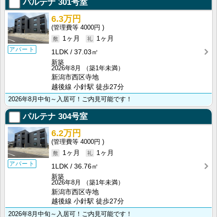
パルテナ
301号室
6.3万円
4000円
1ヶ月
1ヶ月
アパート
1LDK
37.03㎡
新築
2026年8月
（築1年未満）
新潟市西区寺地
越後線 小針駅 徒歩27分
2026年8月中旬～入居可！ご内見可能です！
パルテナ
304号室
6.2万円
4000円
1ヶ月
1ヶ月
アパート
1LDK
36.76㎡
新築
2026年8月
（築1年未満）
新潟市西区寺地
越後線 小針駅 徒歩27分
2026年8月中旬～入居可！ご内見可能です！