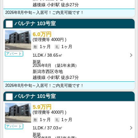
越後線 小針駅 徒歩27分
2026年8月中旬～入居可！ご内見可能です！
パルテナ
103号室
6.0万円
4000円
1ヶ月
1ヶ月
アパート
1LDK
38.65㎡
新築
2026年8月
（築1年未満）
新潟市西区寺地
越後線 小針駅 徒歩27分
2026年8月中旬～入居可！ご内見可能です！
パルテナ
101号室
5.9万円
4000円
1ヶ月
1ヶ月
アパート
1LDK
37.03㎡
新築