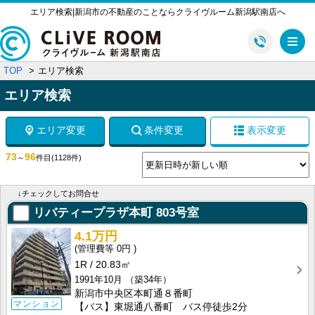
エリア検索|新潟市の不動産のことならクライヴルーム新潟駅南店へ
メ
TOP
エリア検索
エリア検索
エリア変更
条件変更
表示変更
73
96
～
件目
(1128件)
↓チェックしてお問合せ
リバティープラザ本町
803号室
4.1万円
0円
1R
20.83㎡
1991年10月
（築34年）
新潟市中央区本町通８番町
マンション
【バス】東堀通八番町 バス停徒歩2分