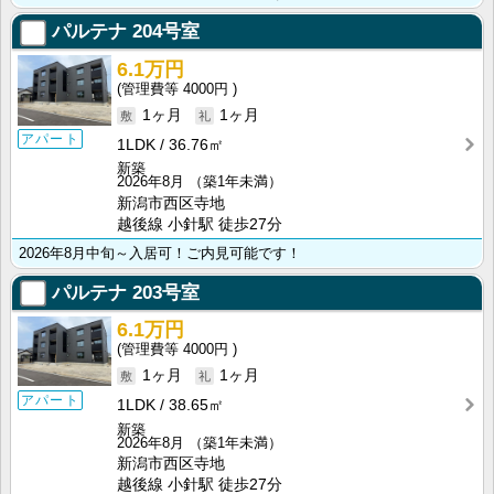
パルテナ
204号室
6.1万円
4000円
1ヶ月
1ヶ月
アパート
1LDK
36.76㎡
新築
2026年8月
（築1年未満）
新潟市西区寺地
越後線 小針駅 徒歩27分
2026年8月中旬～入居可！ご内見可能です！
パルテナ
203号室
6.1万円
4000円
1ヶ月
1ヶ月
アパート
1LDK
38.65㎡
新築
2026年8月
（築1年未満）
新潟市西区寺地
越後線 小針駅 徒歩27分