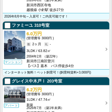
2026年8月
（築1年未満）
新潟市西区寺地
越後線 小針駅 徒歩27分
2026年8月中旬～入居可！ご内見可能です！
ファミーユ
310号室
6.0万円
3000円
2ヶ月
-
3LDK
63.82㎡
2004年2月
（築22年）
新潟市江南区曽川
マンション
【バス】嘉木 バス停徒歩4分
インターネット無料！ペット飼育可！(飼育時賃料+3,000円)
グレイス中木戸Ⅰ
203号室
6.2万円
3000円
1LDK
47.74㎡
新築
アパート
2026年7月
（築1年未満）