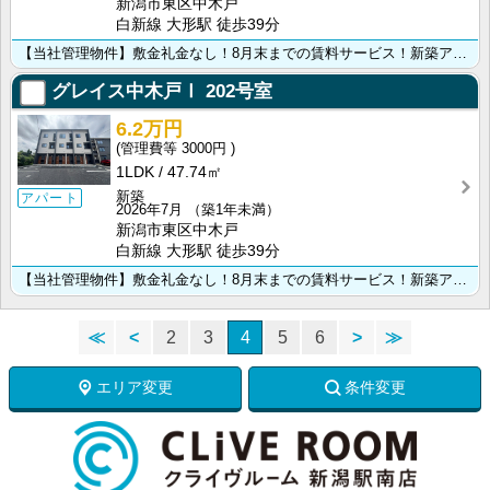
新潟市東区中木戸
白新線 大形駅 徒歩39分
【当社管理物件】敷金礼金なし！8月末までの賃料サービス！新築アパート！
グレイス中木戸Ⅰ
202号室
6.2万円
3000円
1LDK
47.74㎡
新築
アパート
2026年7月
（築1年未満）
新潟市東区中木戸
白新線 大形駅 徒歩39分
【当社管理物件】敷金礼金なし！8月末までの賃料サービス！新築アパート！
≪
<
2
3
4
5
6
>
≫
エリア変更
条件変更