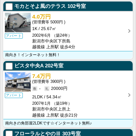
モカとそよ風のテラス
102号室
4.0万円
5000円
1K
25.67㎡
2002年6月
（築24年）
アパート
新潟市中央区下所島
越後線 上所駅 徒歩4分
南向き！インターネット無料！
ビスタ中央A
202号室
7.4万円
3900円
-
20000円
アパート
2LDK
54.34㎡
2007年1月
（築19年）
新潟市中央区上所上
越後線 上所駅 徒歩21分
南向きの角部屋2LDKです☆インターネット無料♪
フローラルとやのⅢ
303号室