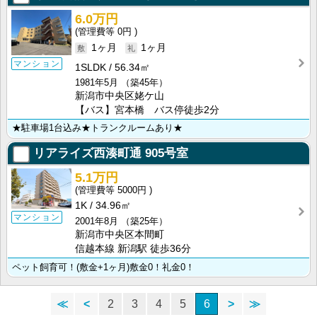
6.0万円
0円
1ヶ月
1ヶ月
マンション
1SLDK
56.34㎡
1981年5月
（築45年）
新潟市中央区姥ケ山
【バス】宮本橋 バス停徒歩2分
★駐車場1台込み★トランクルームあり★
リアライズ西湊町通
905号室
5.1万円
5000円
1K
34.96㎡
マンション
2001年8月
（築25年）
新潟市中央区本間町
信越本線 新潟駅 徒歩36分
ペット飼育可！(敷金+1ヶ月)敷金0！礼金0！
≪
<
2
3
4
5
6
>
≫