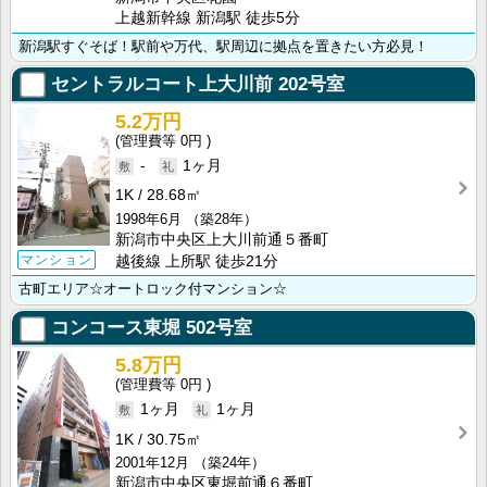
上越新幹線 新潟駅 徒歩5分
新潟駅すぐそば！駅前や万代、駅周辺に拠点を置きたい方必見！
セントラルコート上大川前
202号室
5.2万円
0円
-
1ヶ月
1K
28.68㎡
1998年6月
（築28年）
新潟市中央区上大川前通５番町
マンション
越後線 上所駅 徒歩21分
古町エリア☆オートロック付マンション☆
コンコース東堀
502号室
5.8万円
0円
1ヶ月
1ヶ月
1K
30.75㎡
2001年12月
（築24年）
新潟市中央区東堀前通６番町