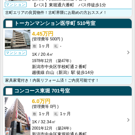
マンション
【バス】東堀通六番町 バス停徒歩1分
古町エリアの良質物件！古町界隈にお勤めの方おススメ！
トーカンマンション医学町
510号室
4.45万円
500円
1ヶ月
-
マンション
1K
20.4㎡
1978年12月
（築47年）
新潟市中央区学校町通２番町
越後線 白山（新潟）駅 徒歩14分
家具家電付き！内装リフォーム済！ご内見可能です！
コンコース東堀
701号室
6.0万円
0円
1ヶ月
1ヶ月
1K
32.34㎡
2001年12月
（築24年）
新潟市中央区東堀前通６番町