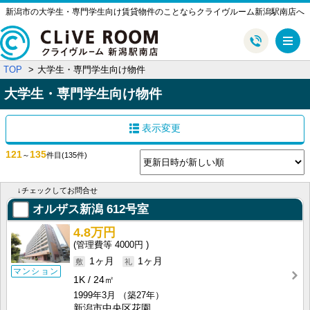
新潟市の大学生・専門学生向け賃貸物件のことならクライヴルーム新潟駅南店へ
メ
TOP
大学生・専門学生向け物件
大学生・専門学生向け物件
表示変更
121
135
～
件目
(135件)
↓チェックしてお問合せ
オルザス新潟
612号室
4.8万円
4000円
1ヶ月
1ヶ月
マンション
1K
24㎡
1999年3月
（築27年）
新潟市中央区花園