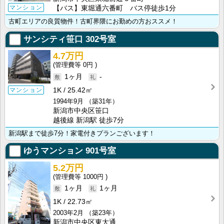
マンション
【バス】東堀通六番町 バス停徒歩1分
古町エリアの良質物件！古町界隈にお勤めの方おススメ！
サンシティ笹口
302号室
4.7万円
0円
1ヶ月
-
マンション
1K
25.42㎡
1994年9月
（築31年）
新潟市中央区笹口
越後線 新潟駅 徒歩7分
新潟駅まで徒歩7分！家電付きプランございます！
ゆうマンション
901号室
5.2万円
1000円
1ヶ月
1ヶ月
1K
22.73㎡
2003年2月
（築23年）
新潟市中央区東大通