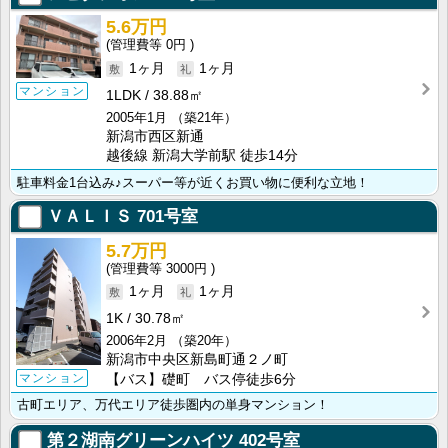
5.6万円
0円
1ヶ月
1ヶ月
マンション
1LDK
38.88㎡
2005年1月
（築21年）
新潟市西区新通
越後線 新潟大学前駅 徒歩14分
駐車料金1台込み♪スーパー等が近くお買い物に便利な立地！
ＶＡＬＩＳ
701号室
5.7万円
3000円
1ヶ月
1ヶ月
1K
30.78㎡
2006年2月
（築20年）
新潟市中央区新島町通２ノ町
マンション
【バス】礎町 バス停徒歩6分
古町エリア、万代エリア徒歩圏内の単身マンション！
第２湖南グリーンハイツ
402号室