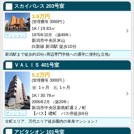
スカイパレス
203号室
3.9万円
3000円
1K
19.83㎡
1976年10月
（築49年）
マンション
新潟市中央区米山
白新線 新潟駅 徒歩10分
新潟駅まで徒歩約10分♪周辺専門学校への通学に便利な立地♪
ＶＡＬＩＳ
401号室
5.2万円
3000円
1ヶ月
1ヶ月
1K
30.78㎡
2006年2月
（築20年）
新潟市中央区新島町通２ノ町
マンション
【バス】礎町 バス停徒歩6分
古町エリア、万代エリア徒歩圏内の単身マンション！
アビタシオン
101号室