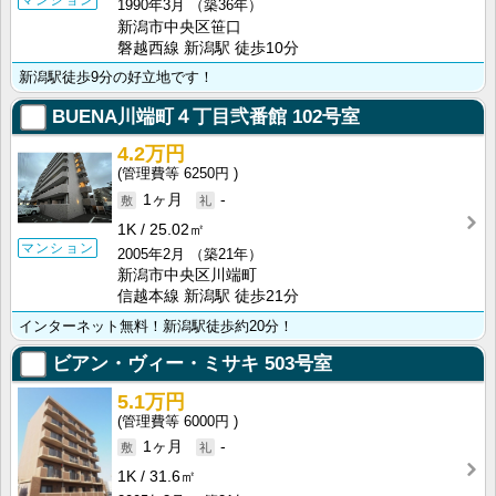
1990年3月
（築36年）
新潟市中央区笹口
磐越西線 新潟駅 徒歩10分
新潟駅徒歩9分の好立地です！
BUENA川端町４丁目弐番館
102号室
4.2万円
6250円
1ヶ月
-
1K
25.02㎡
マンション
2005年2月
（築21年）
新潟市中央区川端町
信越本線 新潟駅 徒歩21分
インターネット無料！新潟駅徒歩約20分！
ビアン・ヴィー・ミサキ
503号室
5.1万円
6000円
1ヶ月
-
1K
31.6㎡