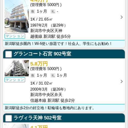
5000円
1ヶ月
-
1K
21.65㎡
1997年2月
（築29年）
新潟市中央区天神
マンション
越後線 新潟駅 徒歩5分
新潟駅徒歩圏内！Wi-fi使い放題です！社会人、学生にもお勧め！
グランコート石宮
902号室
5.8万円
5000円
1ヶ月
1ヶ月
マンション
1K
31.02㎡
2000年3月
（築26年）
新潟市中央区弁天
信越本線 新潟駅 徒歩2分
新潟駅徒歩2分の好立地！駐輪場も敷地内にあります。
ラヴィラ天神
502号室
4.1万円