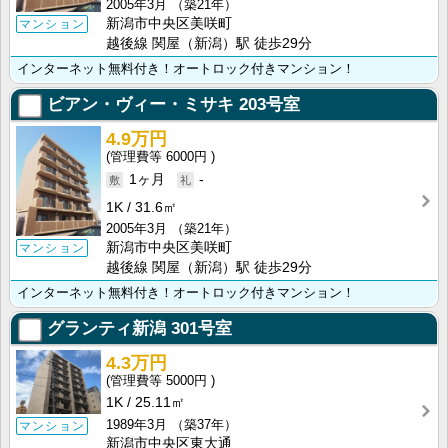
2005年3月
（築21年）
新潟市中央区美咲町
マンション
越後線 関屋（新潟）駅 徒歩29分
インターネット無料付き！オートロック付きマンション！
ビアン・ヴィー・ミサキ
203号室
4.9万円
6000円
1ヶ月
-
1K
31.6㎡
2005年3月
（築21年）
新潟市中央区美咲町
マンション
越後線 関屋（新潟）駅 徒歩29分
インターネット無料付き！オートロック付きマンション！
グランティ新潟
301号室
4.3万円
5000円
1K
25.11㎡
1989年3月
（築37年）
マンション
新潟市中央区東大通