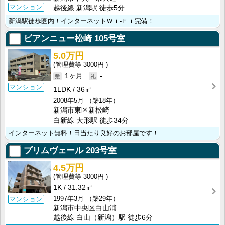
マンション
越後線 新潟駅 徒歩5分
新潟駅徒歩圏内！インターネットＷｉ-Ｆｉ完備！
ビアンニュー松崎
105号室
5.0万円
3000円
1ヶ月
-
マンション
1LDK
36㎡
2008年5月
（築18年）
新潟市東区新松崎
白新線 大形駅 徒歩34分
インターネット無料！日当たり良好のお部屋です！
プリムヴェール
203号室
4.5万円
3000円
1K
31.32㎡
1997年3月
（築29年）
マンション
新潟市中央区白山浦
越後線 白山（新潟）駅 徒歩6分