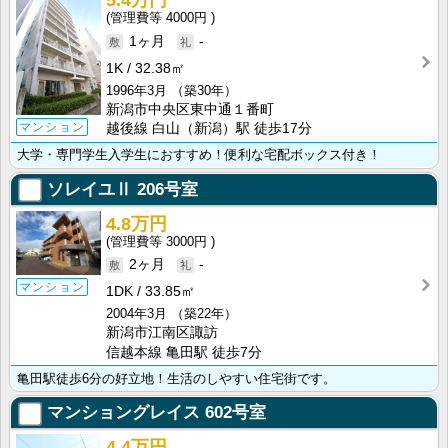
5.4万円
4000円
1ヶ月
-
1K
32.38㎡
1996年3月
（築30年）
新潟市中央区東中通１番町
マンション
越後線 白山（新潟）駅 徒歩17分
大学・専門学生入学生におすすめ！便利な宅配ボックス付き！
ソレイユⅡ
206号室
4.8万円
3000円
2ヶ月
-
マンション
1DK
33.85㎡
2004年3月
（築22年）
新潟市江南区諏訪
信越本線 亀田駅 徒歩7分
亀田駅徒歩6分の好立地！生活のしやすい住宅街です。
マンショングレイス
602号室
4.4万円