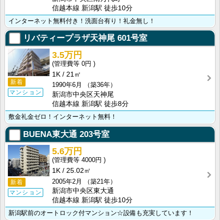
信越本線 新潟駅 徒歩10分
インターネット無料付き！洗面台有り！礼金無し！
リバティープラザ天神尾
601号室
3.5万円
0円
1K
21㎡
新着
1990年6月
（築36年）
マンション
新潟市中央区天神尾
信越本線 新潟駅 徒歩8分
敷金礼金ゼロ！インターネット無料！
BUENA東大通
203号室
5.6万円
4000円
1K
25.02㎡
2005年2月
（築21年）
新着
新潟市中央区東大通
マンション
信越本線 新潟駅 徒歩10分
新潟駅前のオートロック付マンション☆設備も充実しています！