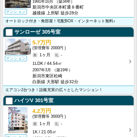
1991年10月
（築34年）
新潟市中央区本町通８番町
マンション
越後線 上所駅 徒歩28分
オートロック付き・角部屋！宅配BOX・インターネット無料♪
サンローゼ
305号室
5.7万円
2000円
1ヶ月
-
マンション
1LDK
44.54㎡
2007年3月
（築19年）
新潟市東区松崎
白新線 大形駅 徒歩32分
エアコン2台つき！設備充実の広々としたマンション！
ハイツV
301号室
4.2万円
3000円
1ヶ月
-
1K
21.05㎡
マンション