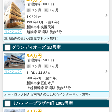
3000円
1ヶ月
1ヶ月
1K
21㎡
1990年11月
（築35年）
新潟市中央区天神
マンション
越後線 新潟駅 徒歩6分
立地条件の良いお部屋でネット無料！
グランディオーズ
3D号室
5.6万円
3500円
1ヶ月
1ヶ月
マンション
1LDK
44.82㎡
2005年2月
（築21年）
新潟市東区山木戸
上越新幹線 新潟駅 徒歩35分
オートロック付き☆南向きの１LDK☆インターネット無料♪
リバティープラザ本町
1003号室
4.1万円