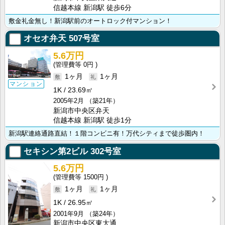
信越本線 新潟駅 徒歩6分
敷金礼金無し！新潟駅前のオートロック付マンション！
オセオ弁天
507号室
5.6万円
0円
1ヶ月
1ヶ月
マンション
1K
23.69㎡
2005年2月
（築21年）
新潟市中央区弁天
信越本線 新潟駅 徒歩1分
新潟駅連絡通路直結！１階コンビニ有！万代シティまで徒歩圏内！
セキシン第2ビル
302号室
5.6万円
1500円
1ヶ月
1ヶ月
1K
26.95㎡
2001年9月
（築24年）
新潟市中央区東大通