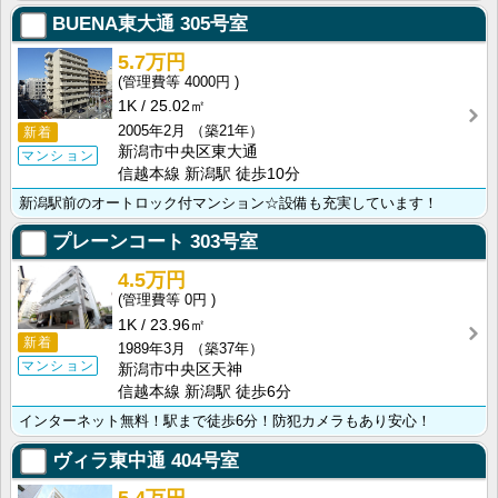
BUENA東大通
305号室
5.7万円
4000円
1K
25.02㎡
2005年2月
（築21年）
新着
新潟市中央区東大通
マンション
信越本線 新潟駅 徒歩10分
新潟駅前のオートロック付マンション☆設備も充実しています！
プレーンコート
303号室
4.5万円
0円
1K
23.96㎡
新着
1989年3月
（築37年）
マンション
新潟市中央区天神
信越本線 新潟駅 徒歩6分
インターネット無料！駅まで徒歩6分！防犯カメラもあり安心！
ヴィラ東中通
404号室