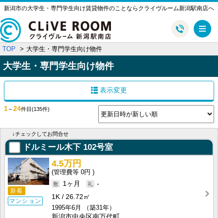
新潟市の大学生・専門学生向け賃貸物件のことならクライヴルーム新潟駅南店へ
メ
TOP
大学生・専門学生向け物件
大学生・専門学生向け物件
表示変更
1
24
～
件目
(135件)
↓チェックしてお問合せ
ドルミール木下
102号室
4.5万円
0円
1ヶ月
-
新着
1K
26.72㎡
マンション
1995年6月
（築31年）
新潟市中央区南万代町