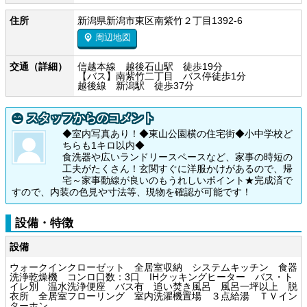
住所
新潟県新潟市東区南紫竹２丁目1392-6
周辺地図
交通（詳細）
信越本線 越後石山駅 徒歩19分
【バス】南紫竹二丁目 バス停徒歩1分
越後線 新潟駅 徒歩37分
スタッフからのコメント
◆室内写真あり！◆東山公園横の住宅街◆小中学校ど
ちらも1キロ以内◆
食洗器や広いランドリースペースなど、家事の時短の
工夫がたくさん！玄関すぐに洋服かけがあるので、帰
宅～家事動線が良いのもうれしいポイント★完成済で
すので、内装の色見や寸法等、現物を確認が可能です！
設備・特徴
設備
ウォークインクローゼット 全居室収納 システムキッチン 食器
洗浄乾燥機 コンロ口数：3口 IHクッキングヒーター バス・ト
イレ別 温水洗浄便座 バス有 追い焚き風呂 風呂一坪以上 脱
衣所 全居室フローリング 室内洗濯機置場 ３点給湯 ＴＶイン
ターホン