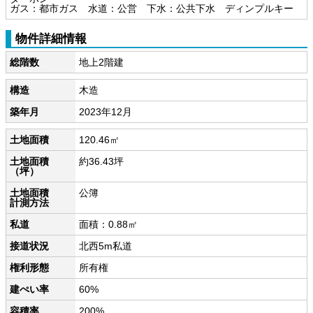
ガス：都市ガス 水道：公営 下水：公共下水 ディンプルキー
物件詳細情報
総階数
地上2階建
構造
木造
築年月
2023年12月
土地面積
120.46㎡
土地面積
約36.43坪
（坪）
土地面積
公簿
計測方法
私道
面積：0.88㎡
接道状況
北西5m私道
権利形態
所有権
建ぺい率
60%
容積率
200%