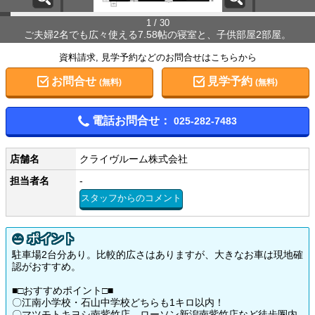
1 / 30
ご夫婦2名でも広々使える7.58帖の寝室と、子供部屋2部屋。
資料請求, 見学予約などのお問合せはこちらから
お問合せ
見学予約
(無料)
(無料)
電話お問合せ：
025-282-7483
店舗名
クライヴルーム株式会社
担当者名
-
スタッフからのコメント
ポイント
駐車場2台分あり。比較的広さはありますが、大きなお車は現地確
認がおすすめ。
■□おすすめポイント□■
〇江南小学校・石山中学校どちらも1キロ以内！
〇マツモトキヨシ南紫竹店、ローソン新潟南紫竹店など徒歩圏内