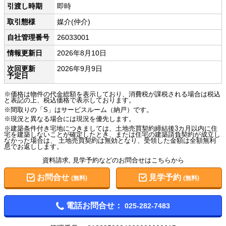
引渡し時期
即時
取引態様
媒介(仲介)
自社管理番号
26033001
情報更新日
2026年8月10日
次回更新
2026年9月9日
予定日
※価格は物件の代金総額を表示しており、消費税が課税される場合は税込
と表記の上、税込価格で表示しております。
※間取りの「S」はサービスルーム（納戸）です。
※現況と異なる場合には現況を優先します。
※建築条件付き宅地につきましては、土地売買契約締結後3カ月以内に住
宅を建築しないことが確定したとき、または住宅の建築請負契約が成立し
なかった場合は、 土地売買契約は無効となり、受領した金額は全額無利
息でお返しします。
資料請求, 見学予約などのお問合せはこちらから
お問合せ
見学予約
(無料)
(無料)
電話お問合せ：
025-282-7483