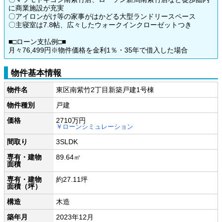
に商業施設が充実
〇アイロンがけ等の家事がはかどる大型ランドリースペース
〇主寝室は7.8帖、広々したウォークインクローゼットつき
■□ローン支払例□■
月々76,499円※物件価格を金利1％・35年で借入した場合
物件基本情報
物件名
東区南紫竹2丁目新築戸建1号棟
物件種別
戸建
価格
2710万円
￥ローンシミュレーション
間取り
3SLDK
専有・建物
89.64㎡
面積
専有・建物
約27.11坪
面積（坪）
構造
木造
築年月
2023年12月