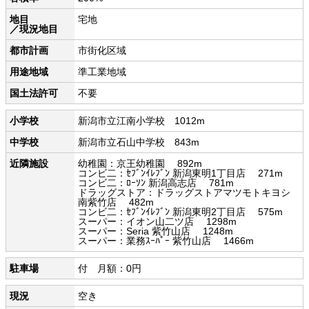
地目
宅地
／現況地目
都市計画
市街化区域
用途地域
準工業地域
国土法許可
不要
小学校
新潟市立江南小学校 1012m
中学校
新潟市立石山中学校 843m
近隣施設
幼稚園：京王幼稚園 892m
コンビ二：ｾﾌﾞﾝｲﾚﾌﾞﾝ 新潟東明1丁目店 271m
コンビ二：ﾛｰｿﾝ 新潟高志店 781m
ドラッグストア：ドラッグストアマツモトキヨシ
南紫竹店 482m
コンビ二：ｾﾌﾞﾝｲﾚﾌﾞﾝ 新潟東明2丁目店 575m
スーパー：イオン山二ツ店 1298m
スーパー：Seria 紫竹山店 1248m
スーパー：業務ｽｰﾊﾟｰ 紫竹山店 1466m
駐車場
付 月額：0円
現況
空き