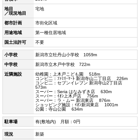
地目
宅地
／現況地目
都市計画
市街化区域
用途地域
第一種住居地域
国土法許可
不要
小学校
新潟市立牡丹山小学校 1059m
中学校
新潟市立木戸中学校 722m
近隣施設
幼稚園：上木戸こども園 518m
コンビ二：ﾌｧﾐﾘｰﾏｰﾄ 新潟寺山二丁目店 226m
コンビ二：セブンイレブン 新潟寺山2丁目店
573m
スーパー：Seria はなみずき店 630m
スーパー：ｲｵﾝ上木戸店 756m
スーパー：ラ・ムー 新潟東店 876m
ショッピング施設：ｲｵﾝ新潟東店 1001m
公園：寺山公園 634m
駐車場
有(敷地内) 月額：0円
現況
新築