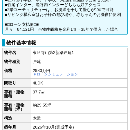
■竹尾インター、逢谷内インターどちらも好アクセス
■2階ユーティリティーは、お洗濯を干して畳むが1室で可能
■リビング横和室はお子様の遊び場や、赤ちゃんのお昼寝に便利
■□ローン支払例□■
月々 84,121円 ※物件価格を金利1％・35年で借入した場合
物件基本情報
物件名
東区寺山第2新築戸建1
物件種別
戸建
価格
2980万円
￥ローンシミュレーション
間取り
4LDK
専有・建物
97.7㎡
面積
専有・建物
約29.55坪
面積（坪）
構造
木造
築年月
2026年10月(完成予定)