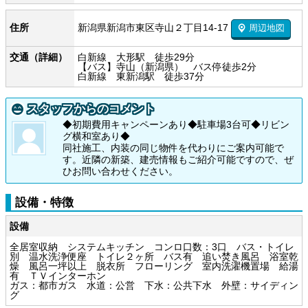
新潟県新潟市東区寺山２丁目14-17
住所
周辺地図
交通（詳細）
白新線 大形駅 徒歩29分
【バス】寺山（新潟県） バス停徒歩2分
白新線 東新潟駅 徒歩37分
スタッフからのコメント
◆初期費用キャンペーンあり◆駐車場3台可◆リビン
グ横和室あり◆
同社施工、内装の同じ物件を代わりにご案内可能で
す。近隣の新築、建売情報もご紹介可能ですので、ぜ
ひお問い合わせください。
設備・特徴
設備
全居室収納 システムキッチン コンロ口数：3口 バス・トイレ
別 温水洗浄便座 トイレ２ヶ所 バス有 追い焚き風呂 浴室乾
燥 風呂一坪以上 脱衣所 フローリング 室内洗濯機置場 給湯
有 ＴＶインターホン
ガス：都市ガス 水道：公営 下水：公共下水 外壁：サイディン
グ