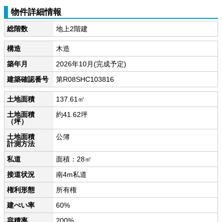
物件詳細情報
総階数
地上2階建
構造
木造
築年月
2026年10月(完成予定)
建築確認番号
第R08SHC103816
土地面積
137.61㎡
土地面積
約41.62坪
（坪）
土地面積
公簿
計測方法
私道
面積：28㎡
接道状況
南4m私道
権利形態
所有権
建ぺい率
60%
容積率
200%