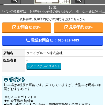
1 / 31
リビング横和室は、お昼寝やお子様の遊び場など、様々な用途に利用可能。
資料請求, 見学予約などのお問合せはこちらから
お問合せ
見学予約
(無料)
(無料)
電話お問合せ：
025-282-7483
店舗名
クライヴルーム株式会社
担当者名
-
スタッフからのコメント
ポイント
駐車場は3程度台可能です。広々していますが、大型車は現地の確
認がおすすめです。
≪おススメポイント≫
★仲介手数料無料★
■牡丹山小学校・木戸中学校、周辺保育施設や公園も充実！