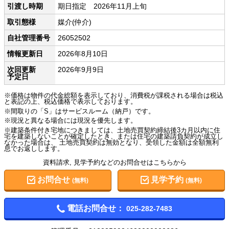
引渡し時期
期日指定 2026年11月上旬
取引態様
媒介(仲介)
自社管理番号
26052502
情報更新日
2026年8月10日
次回更新
2026年9月9日
予定日
※価格は物件の代金総額を表示しており、消費税が課税される場合は税込
と表記の上、税込価格で表示しております。
※間取りの「S」はサービスルーム（納戸）です。
※現況と異なる場合には現況を優先します。
※建築条件付き宅地につきましては、土地売買契約締結後3カ月以内に住
宅を建築しないことが確定したとき、または住宅の建築請負契約が成立し
なかった場合は、 土地売買契約は無効となり、受領した金額は全額無利
息でお返しします。
資料請求, 見学予約などのお問合せはこちらから
お問合せ
見学予約
(無料)
(無料)
電話お問合せ：
025-282-7483