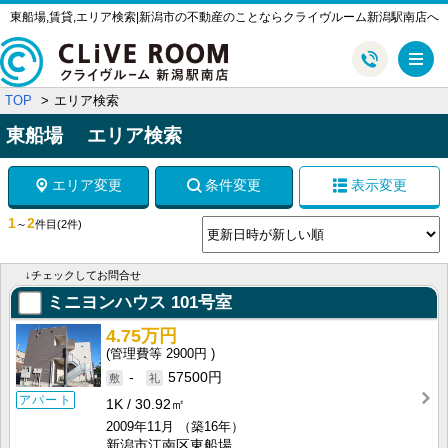
東船場,賃貸,エリア検索|新潟市の不動産のことならクライヴルーム新潟駅南店へ
メ
TOP
エリア検索
東船場 エリア検索
エリア変更
条件変更
表示変更
1
2
～
件目
(2件)
↓チェックしてお問合せ
ミニヨンハウス
101号室
4.75万円
2900円
-
57500円
アパート
1K
30.92㎡
2009年11月
（築16年）
新潟市江南区東船場