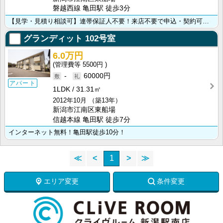
磐越西線 亀田駅 徒歩3分
【見学・見積り相談可】連帯保証人不要！来店不要で申込・契約可能！
グランディット
102号室
6.0万円
5500円
-
60000円
アパート
1LDK
31.31㎡
2012年10月
（築13年）
新潟市江南区東船場
信越本線 亀田駅 徒歩7分
インターネット無料！亀田駅徒歩10分！
≪
<
1
>
≫
エリア変更
条件変更