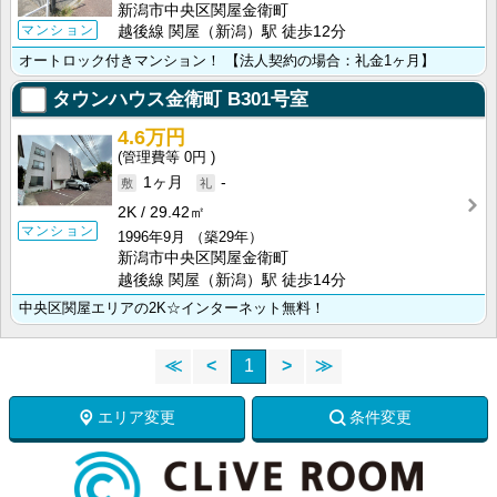
新潟市中央区関屋金衛町
マンション
越後線 関屋（新潟）駅 徒歩12分
オートロック付きマンション！ 【法人契約の場合：礼金1ヶ月】
タウンハウス金衛町
B301号室
4.6万円
0円
1ヶ月
-
2K
29.42㎡
マンション
1996年9月
（築29年）
新潟市中央区関屋金衛町
越後線 関屋（新潟）駅 徒歩14分
中央区関屋エリアの2K☆インターネット無料！
≪
<
1
>
≫
エリア変更
条件変更