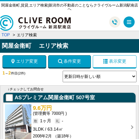
関屋金衛町,賃貸,エリア検索|新潟市の不動産のことならクライヴルーム新潟駅南店
へ
メ
TOP
エリア検索
関屋金衛町 エリア検索
エリア変更
条件変更
表示変更
1
2
～
件目
(2件)
↓チェックしてお問合せ
ASプレミアム関屋金衛町
507号室
9.6万円
7000円
1ヶ月
-
3LDK
63.14㎡
2008年2月
（築18年）