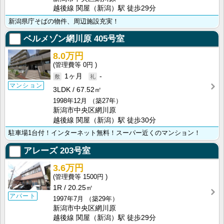
越後線 関屋（新潟）駅 徒歩29分
新潟県庁そばの物件、周辺施設充実！
ベルメゾン網川原
405号室
8.0万円
0円
1ヶ月
-
マンション
3LDK
67.52㎡
1998年12月
（築27年）
新潟市中央区網川原
越後線 関屋（新潟）駅 徒歩30分
駐車場1台付！インターネット無料！スーパー近くのマンション！
アレーズ
203号室
3.6万円
1500円
1R
20.25㎡
アパート
1997年7月
（築29年）
新潟市中央区網川原
越後線 関屋（新潟）駅 徒歩29分