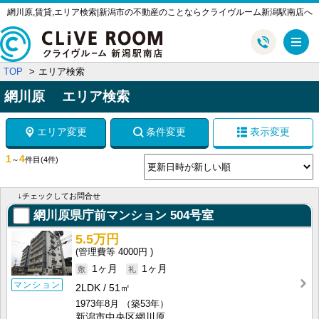
網川原,賃貸,エリア検索|新潟市の不動産のことならクライヴルーム新潟駅南店へ
メ
TOP
エリア検索
網川原 エリア検索
エリア変更
条件変更
表示変更
1
4
～
件目
(4件)
↓チェックしてお問合せ
網川原県庁前マンション
504号室
5.5万円
4000円
1ヶ月
1ヶ月
マンション
2LDK
51㎡
1973年8月
（築53年）
新潟市中央区網川原