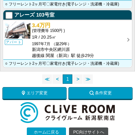
○ フリーレント2ヶ月可〇家電付き(電子レンジ・洗濯機・冷蔵庫)
アレーズ
103号室
3.4万円
1500円
1R
20.25㎡
アパート
1997年7月
（築29年）
新潟市中央区網川原
越後線 関屋（新潟）駅 徒歩29分
○ フリーレント2ヶ月可〇家電付き(電子レンジ・洗濯機・冷蔵庫)
≪
<
1
>
≫
エリア変更
条件変更
ホームに戻る
PC向けサイトへ