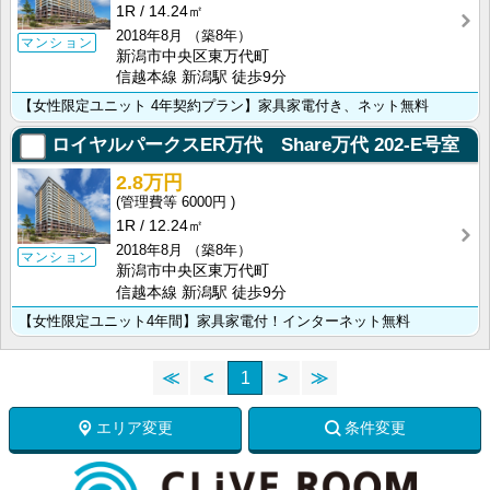
1R
14.24㎡
2018年8月
（築8年）
マンション
新潟市中央区東万代町
信越本線 新潟駅 徒歩9分
【女性限定ユニット 4年契約プラン】家具家電付き、ネット無料
ロイヤルパークスER万代 Share万代
202-E号室
2.8万円
6000円
1R
12.24㎡
2018年8月
（築8年）
マンション
新潟市中央区東万代町
信越本線 新潟駅 徒歩9分
【女性限定ユニット4年間】家具家電付！インターネット無料
≪
<
1
>
≫
エリア変更
条件変更