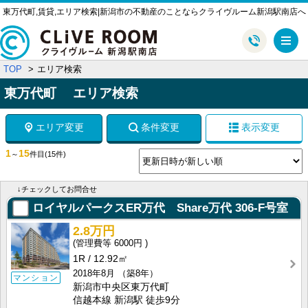
東万代町,賃貸,エリア検索|新潟市の不動産のことならクライヴルーム新潟駅南店へ
メ
TOP
エリア検索
東万代町 エリア検索
エリア変更
条件変更
表示変更
1
15
～
件目
(15件)
↓チェックしてお問合せ
ロイヤルパークスER万代 Share万代
306-F号室
2.8万円
6000円
1R
12.92㎡
2018年8月
（築8年）
マンション
新潟市中央区東万代町
信越本線 新潟駅 徒歩9分