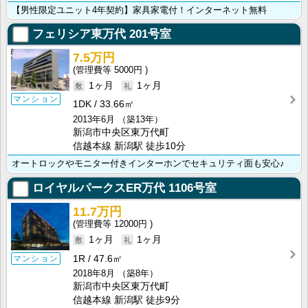
【男性限定ユニット4年契約】家具家電付！インターネット無料
フェリシア東万代
201号室
7.5万円
5000円
1ヶ月
1ヶ月
マンション
1DK
33.66㎡
2013年6月
（築13年）
新潟市中央区東万代町
信越本線 新潟駅 徒歩10分
オートロックやモニター付きインターホンでセキュリティ面も安心♪
ロイヤルパークスER万代
1106号室
11.7万円
12000円
1ヶ月
1ヶ月
1R
47.6㎡
マンション
2018年8月
（築8年）
新潟市中央区東万代町
信越本線 新潟駅 徒歩9分