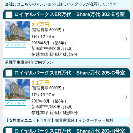
当社にはこちらのマンションに詳しいスタッフが在籍しています！
ロイヤルパークスER万代 Share万代
302-E号室
2.7万円
6000円
1R
12.24㎡
2018年8月
（築8年）
マンション
新潟市中央区東万代町
信越本線 新潟駅 徒歩9分
男性学生限定4年契約プラン
ロイヤルパークスER万代 Share万代
205-C号室
3.1万円
6000円
1R
13.97㎡
2018年8月
（築8年）
マンション
新潟市中央区東万代町
信越本線 新潟駅 徒歩9分
【女性限定ユニット４年間】家具家電付！インターネット無料
ロイヤルパークスER万代 Share万代
203-H号室