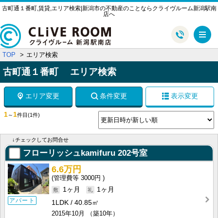
古町通１番町,賃貸,エリア検索|新潟市の不動産のことならクライヴルーム新潟駅南
店へ
メ
TOP
エリア検索
古町通１番町 エリア検索
エリア変更
条件変更
表示変更
1
1
～
件目
(1件)
↓チェックしてお問合せ
フローリッシュkamifuru
202号室
6.6万円
3000円
1ヶ月
1ヶ月
アパート
1LDK
40.85㎡
2015年10月
（築10年）