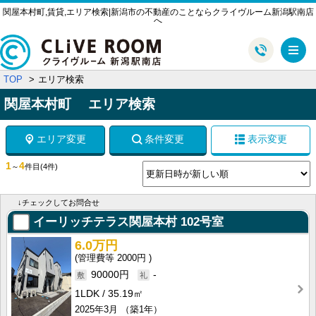
関屋本村町,賃貸,エリア検索|新潟市の不動産のことならクライヴルーム新潟駅南店
へ
メ
TOP
エリア検索
関屋本村町 エリア検索
エリア変更
条件変更
表示変更
1
4
～
件目
(4件)
↓チェックしてお問合せ
イーリッチテラス関屋本村
102号室
6.0万円
2000円
90000円
-
1LDK
35.19㎡
2025年3月
（築1年）