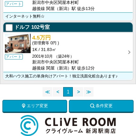
新潟市中央区関屋本村町
アパート
越後線 関屋（新潟）駅 徒歩13分
インターネット無料☆
ドルフ
102号室
4.5万円
0円
1K
31.83㎡
2001年10月
（築24年）
アパート
新潟市中央区関屋本村町
越後線 関屋（新潟）駅 徒歩12分
大和ハウス施工の単身向けアパート！独立洗面化粧台あります♪
≪
<
1
>
≫
エリア変更
条件変更