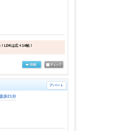
！LDKは広々14帖！
アパート
徒歩21分