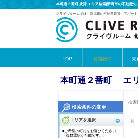
本町通２番町,賃貸,エリア検索|新潟市の不動産
クライヴルームでは、新潟市の不動産賃貸、アパート
TOP
賃貸物件
売
採用情報
本町通２番町 エ
検索
検索条件の変更
エリアを選択
■ご希望の町村をお選びください。
（複数選択が可能です。）