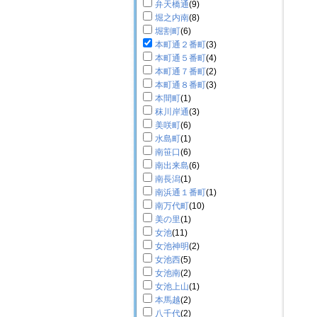
弁天橋通
(9)
堀之内南
(8)
堀割町
(6)
本町通２番町
(3)
本町通５番町
(4)
本町通７番町
(2)
本町通８番町
(3)
本間町
(1)
秣川岸通
(3)
美咲町
(6)
水島町
(1)
南笹口
(6)
南出来島
(6)
南長潟
(1)
南浜通１番町
(1)
南万代町
(10)
美の里
(1)
女池
(11)
女池神明
(2)
女池西
(5)
女池南
(2)
女池上山
(1)
本馬越
(2)
八千代
(2)