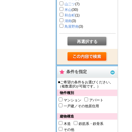
山二ツ
(7)
米山
(30)
和合町
(1)
湖南
(3)
鳥屋野南
(3)
再選択する
条件を指定
■ご希望の条件をお選びください。
（複数選択が可能です。）
物件種別
マンション
アパート
一戸建／その他居住用
建物構造
木造
鉄筋系・鉄骨系
その他