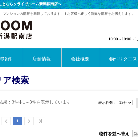
のことならクライヴルーム新潟駅南店へ
、マンションの情報を満載しております！！お客様へ正しく新鮮な情報をお伝えします。
10:00～19:0
買物件
店舗情報
会社概要
物件リクエス
リア検索
結果：3件中1～3件を表示しています
表示件数：
1
物件を並べ替え
新