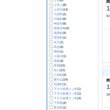
上所
(6)
間
上所上
(8)
上所中
(14)
川岸町
(2)
52
川端町
(6)
神道寺
(6)
神道寺南
(4)
蒲原町
(4)
窪田町
(1)
京王
(1)
高志
(4)
寿町
(1)
小張木
(1)
幸町
(4)
幸西
(10)
笹口
(22)
三和町
(3)
紫竹山
(24)
間
信濃町
(1)
下大川前通２ノ町
(1)
下大川前通４ノ町
(1)
19
下大川前通５ノ町
(3)
下所島
(4)
新光町
(1)