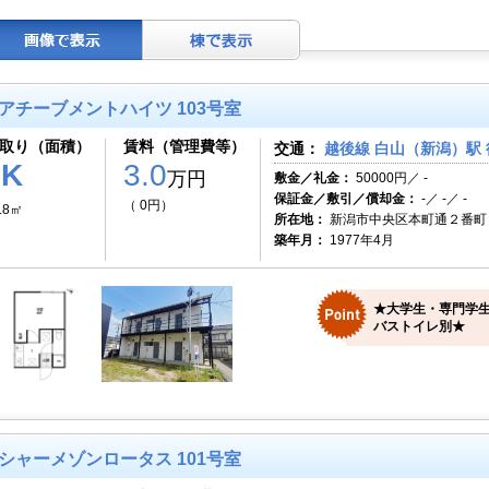
アチーブメントハイツ 103号室
取り（面積）
賃料（管理費等）
交通：
越後線 白山（新潟）駅 
1K
3.0
万円
敷金／礼金：
50000円／ -
保証金／敷引／償却金：
-／ -／ -
（ 0円）
.8㎡
所在地：
新潟市中央区本町通２番町
築年月：
1977年4月
★大学生・専門学
バストイレ別★
シャーメゾンロータス 101号室