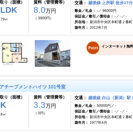
取り（面積）
賃料（管理費等）
交通：
越後線 上所駅 徒歩17分
1LDK
8.0
万円
敷金／礼金：
-／ 96000円
保証金／敷引／償却金：
-／ -／ -
（ 3900円）
.79㎡
所在地：
新潟市中央区本町通２番町
築年月：
2012年7月
インターネット無料
アチーブメントハイツ 101号室
取り（面積）
賃料（管理費等）
交通：
越後線 白山（新潟）駅 
1K
3.3
万円
敷金／礼金：
50000円／ -
保証金／敷引／償却金：
-／ -／ -
（ 0円）
.8㎡
所在地：
新潟市中央区本町通２番町
築年月：
1977年4月