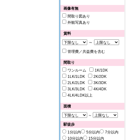
画像有無
間取り図あり
外観写真あり
賃料
～
管理費／共益費を含む
間取り
ワンルーム
1K/1DK
1LK/1LDK
2K/2DK
2LK/2LDK
3K/3DK
3LK/3LDK
4K/4DK
4LK/4LDK以上
面積
～
駅徒歩
1分以内
5分以内
7分以内
10分以内
15分以内