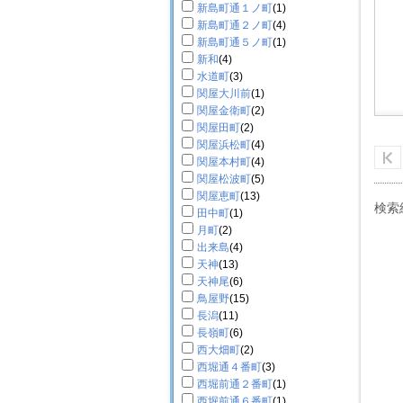
新島町通１ノ町
(1)
新島町通２ノ町
(4)
新島町通５ノ町
(1)
新和
(4)
水道町
(3)
関屋大川前
(1)
関屋金衛町
(2)
関屋田町
(2)
関屋浜松町
(4)
関屋本村町
(4)
関屋松波町
(5)
関屋恵町
(13)
検索
田中町
(1)
月町
(2)
出来島
(4)
天神
(13)
天神尾
(6)
鳥屋野
(15)
長潟
(11)
長嶺町
(6)
西大畑町
(2)
西堀通４番町
(3)
西堀前通２番町
(1)
西堀前通６番町
(1)