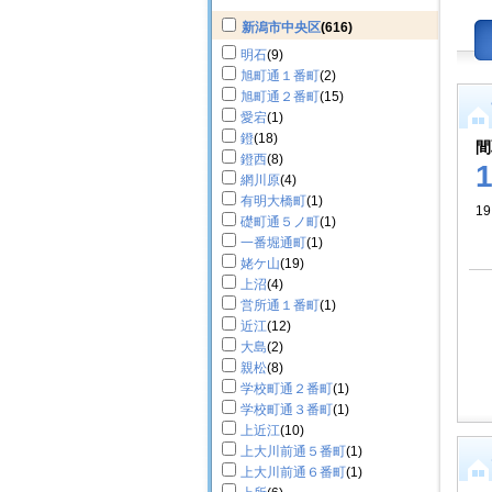
新潟市中央区
(616)
明石
(9)
旭町通１番町
(2)
旭町通２番町
(15)
愛宕
(1)
鐙
(18)
間
鐙西
(8)
網川原
(4)
有明大橋町
(1)
19
礎町通５ノ町
(1)
一番堀通町
(1)
姥ケ山
(19)
上沼
(4)
営所通１番町
(1)
近江
(12)
大島
(2)
親松
(8)
学校町通２番町
(1)
学校町通３番町
(1)
上近江
(10)
上大川前通５番町
(1)
上大川前通６番町
(1)