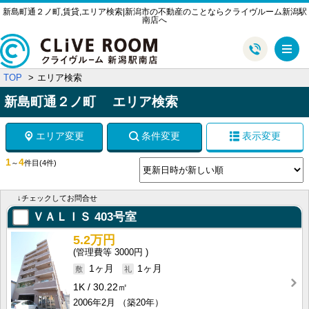
新島町通２ノ町,賃貸,エリア検索|新潟市の不動産のことならクライヴルーム新潟駅
南店へ
メ
TOP
エリア検索
新島町通２ノ町 エリア検索
エリア変更
条件変更
表示変更
1
4
～
件目
(4件)
↓チェックしてお問合せ
ＶＡＬＩＳ
403号室
5.2万円
3000円
1ヶ月
1ヶ月
1K
30.22㎡
2006年2月
（築20年）