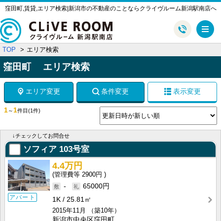
窪田町,賃貸,エリア検索|新潟市の不動産のことならクライヴルーム新潟駅南店へ
メ
TOP
エリア検索
窪田町 エリア検索
エリア変更
条件変更
表示変更
1
1
～
件目
(1件)
↓チェックしてお問合せ
ソフィア
103号室
4.4万円
2900円
-
65000円
アパート
1K
25.81㎡
2015年11月
（築10年）
新潟市中央区窪田町